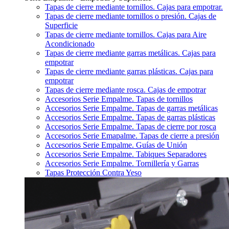
Tapas de cierre mediante tornillos. Cajas para empotrar.
Tapas de cierre mediante tornillos o presión. Cajas de
Superficie
Tapas de cierre mediante tornillos. Cajas para Aire
Acondicionado
Tapas de cierre mediante garras metálicas. Cajas para
empotrar
Tapas de cierre mediante garras plásticas. Cajas para
empotrar
Tapas de cierre mediante rosca. Cajas de empotrar
Accesorios Serie Empalme. Tapas de tornillos
Accesorios Serie Empalme. Tapas de garras metálicas
Accesorios Serie Empalme. Tapas de garras plásticas
Accesorios Serie Empalme. Tapas de cierre por rosca
Accesorios Serie Emapalme. Tapas de cierre a presión
Accesorios Serie Empalme. Guías de Unión
Accesorios Serie Empalme. Tabiques Separadores
Accesorios Serie Empalme. Tornillería y Garras
Tapas Protección Contra Yeso