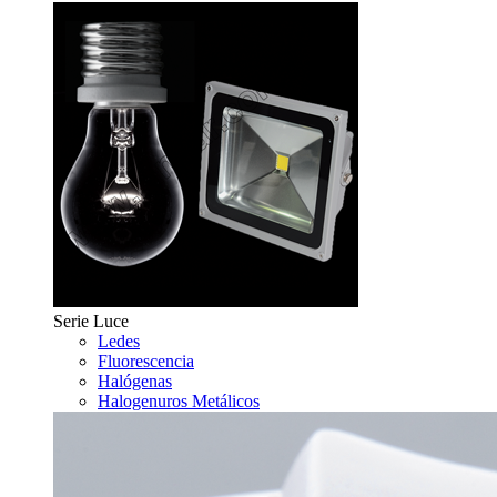
Serie Luce
Ledes
Fluorescencia
Halógenas
Halogenuros Metálicos