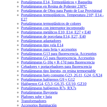
Portalámparas E14, Termoplásticos y Baquelita
Portalámparas en Resina de Poliester 230ºC
Portalámparas de Obra para Punto de Luz Provisional
Portalámparas termoplásticos. Temperatura 210º, E14 -
E27
Portalámparas termoplásticos de colores
Portalámparas con interruptor incorporado
Portalámparas metálicos E10, E14, E27 y E40
Portalámparas de porcelana E14, E27, E40
Portalámparas adaptadores
Portalámparas tipo vela E14
Portalámparas para feria y accesorios
Portalámparas G13 para fluorescencia. Accesorios
Portalámparas G5 para fluorescencia. Accesorios
Portalámparas G-10q y R-17d para fluorescencia
Cebadores y portacebadores para fluorescencia
Portalámparas tipo linestra, en resina termoestable
Portalámparas bajo consumo G23, 2G11, G24, GX24
Portalámparas halógenos G9 y G12
Halógenos G4, G5.3, G6.35, GU10, GZ10
Portalámparas halógenos R7s, RX7s
Portalámparas Bayoneta
Plafones sube y baja
Transformadores
Accesorios Iluminación