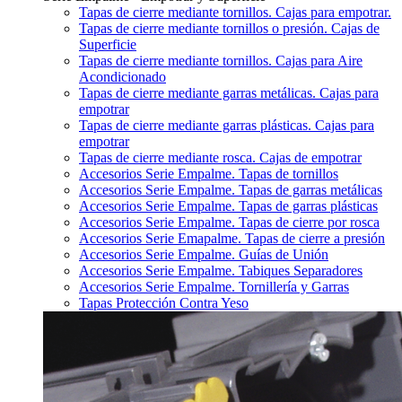
Tapas de cierre mediante tornillos. Cajas para empotrar.
Tapas de cierre mediante tornillos o presión. Cajas de
Superficie
Tapas de cierre mediante tornillos. Cajas para Aire
Acondicionado
Tapas de cierre mediante garras metálicas. Cajas para
empotrar
Tapas de cierre mediante garras plásticas. Cajas para
empotrar
Tapas de cierre mediante rosca. Cajas de empotrar
Accesorios Serie Empalme. Tapas de tornillos
Accesorios Serie Empalme. Tapas de garras metálicas
Accesorios Serie Empalme. Tapas de garras plásticas
Accesorios Serie Empalme. Tapas de cierre por rosca
Accesorios Serie Emapalme. Tapas de cierre a presión
Accesorios Serie Empalme. Guías de Unión
Accesorios Serie Empalme. Tabiques Separadores
Accesorios Serie Empalme. Tornillería y Garras
Tapas Protección Contra Yeso