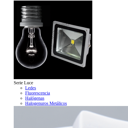
Serie Luce
Ledes
Fluorescencia
Halógenas
Halogenuros Metálicos