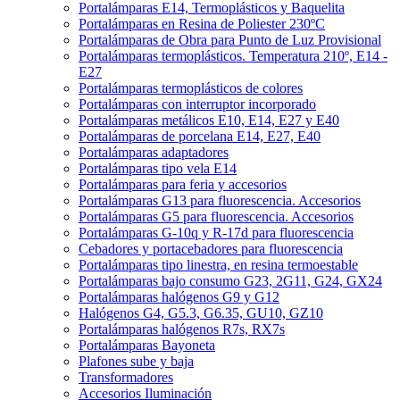
Portalámparas E14, Termoplásticos y Baquelita
Portalámparas en Resina de Poliester 230ºC
Portalámparas de Obra para Punto de Luz Provisional
Portalámparas termoplásticos. Temperatura 210º, E14 -
E27
Portalámparas termoplásticos de colores
Portalámparas con interruptor incorporado
Portalámparas metálicos E10, E14, E27 y E40
Portalámparas de porcelana E14, E27, E40
Portalámparas adaptadores
Portalámparas tipo vela E14
Portalámparas para feria y accesorios
Portalámparas G13 para fluorescencia. Accesorios
Portalámparas G5 para fluorescencia. Accesorios
Portalámparas G-10q y R-17d para fluorescencia
Cebadores y portacebadores para fluorescencia
Portalámparas tipo linestra, en resina termoestable
Portalámparas bajo consumo G23, 2G11, G24, GX24
Portalámparas halógenos G9 y G12
Halógenos G4, G5.3, G6.35, GU10, GZ10
Portalámparas halógenos R7s, RX7s
Portalámparas Bayoneta
Plafones sube y baja
Transformadores
Accesorios Iluminación