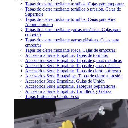
Tapas de cierre mediante tornillos. Cajas para empotrar.
Tapas de cierre mediante tornillos o presión. Cajas de
Superficie
Tapas de cierre mediante tornillos. Cajas para Aire
Acondicionado
Tapas de cierre mediante garras metálicas. Cajas para
empotrar
Tapas de cierre mediante garras plásticas. Cajas para
empotrar
Tapas de cierre mediante rosca. Cajas de empotrar
Accesorios Serie Empalme. Tapas de tornillos
Accesorios Serie Empalme. Tapas de garras metálicas
Accesorios Serie Empalme. Tapas de garras plásticas
Accesorios Serie Empalme. Tapas de cierre por rosca
Accesorios Serie Emapalme. Tapas de cierre a presión
Accesorios Serie Empalme. Guías de Unión
Accesorios Serie Empalme. Tabiques Separadores
Accesorios Serie Empalme. Tornillería y Garras
Tapas Protección Contra Yeso