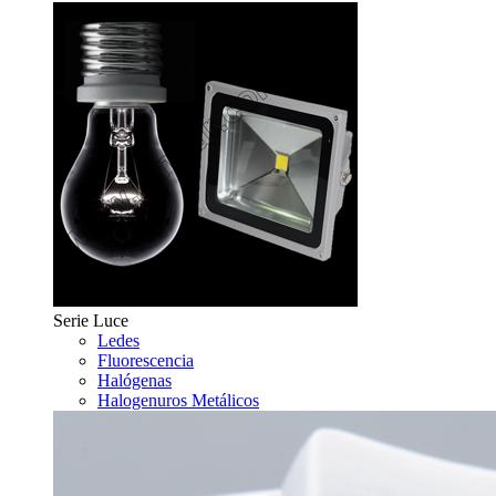
Serie Luce
Ledes
Fluorescencia
Halógenas
Halogenuros Metálicos