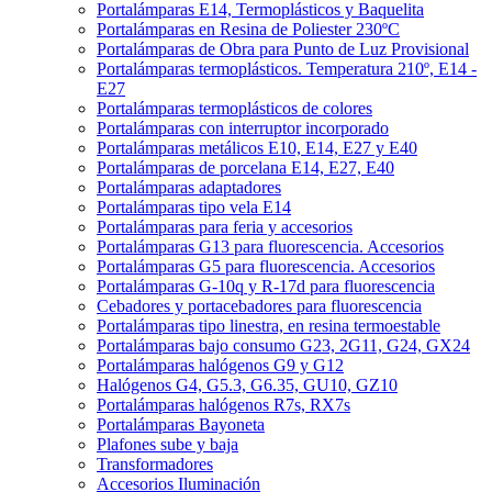
Portalámparas E14, Termoplásticos y Baquelita
Portalámparas en Resina de Poliester 230ºC
Portalámparas de Obra para Punto de Luz Provisional
Portalámparas termoplásticos. Temperatura 210º, E14 -
E27
Portalámparas termoplásticos de colores
Portalámparas con interruptor incorporado
Portalámparas metálicos E10, E14, E27 y E40
Portalámparas de porcelana E14, E27, E40
Portalámparas adaptadores
Portalámparas tipo vela E14
Portalámparas para feria y accesorios
Portalámparas G13 para fluorescencia. Accesorios
Portalámparas G5 para fluorescencia. Accesorios
Portalámparas G-10q y R-17d para fluorescencia
Cebadores y portacebadores para fluorescencia
Portalámparas tipo linestra, en resina termoestable
Portalámparas bajo consumo G23, 2G11, G24, GX24
Portalámparas halógenos G9 y G12
Halógenos G4, G5.3, G6.35, GU10, GZ10
Portalámparas halógenos R7s, RX7s
Portalámparas Bayoneta
Plafones sube y baja
Transformadores
Accesorios Iluminación