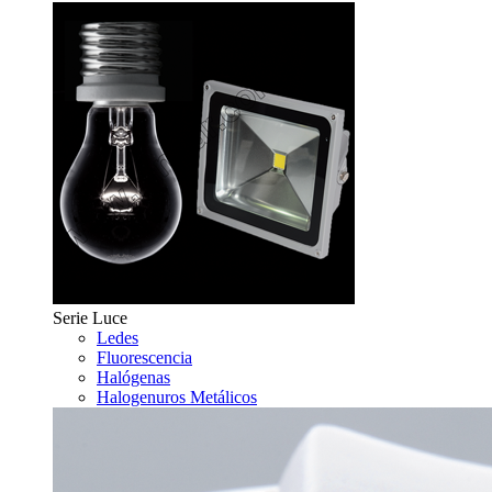
Serie Luce
Ledes
Fluorescencia
Halógenas
Halogenuros Metálicos