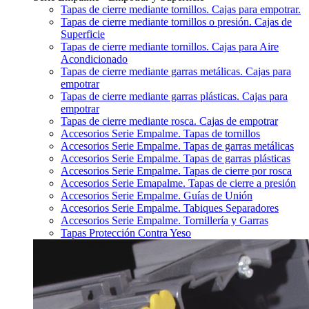
Tapas de cierre mediante tornillos. Cajas para empotrar.
Tapas de cierre mediante tornillos o presión. Cajas de
Superficie
Tapas de cierre mediante tornillos. Cajas para Aire
Acondicionado
Tapas de cierre mediante garras metálicas. Cajas para
empotrar
Tapas de cierre mediante garras plásticas. Cajas para
empotrar
Tapas de cierre mediante rosca. Cajas de empotrar
Accesorios Serie Empalme. Tapas de tornillos
Accesorios Serie Empalme. Tapas de garras metálicas
Accesorios Serie Empalme. Tapas de garras plásticas
Accesorios Serie Empalme. Tapas de cierre por rosca
Accesorios Serie Emapalme. Tapas de cierre a presión
Accesorios Serie Empalme. Guías de Unión
Accesorios Serie Empalme. Tabiques Separadores
Accesorios Serie Empalme. Tornillería y Garras
Tapas Protección Contra Yeso