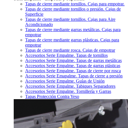
Tapas de cierre mediante tornillos. Cajas para empotrar.
Tapas de cierre mediante tornillos o presión. Cajas de
Superficie
Tapas de cierre mediante tornillos. Cajas para Aire
Acondicionado
Tapas de cierre mediante garras metálicas. Cajas para
empotrar
Tapas de cierre mediante garras plásticas. Cajas para
empotrar
Tapas de cierre mediante rosca. Cajas de empotrar
Accesorios Serie Empalme. Tapas de tornillos
Accesorios Serie Empalme. Tapas de garras metálicas
Accesorios Serie Empalme. Tapas de garras plásticas
Accesorios Serie Empalme. Tapas de cierre por rosca
Accesorios Serie Emapalme. Tapas de cierre a presión
Accesorios Serie Empalme. Guías de Unión
Accesorios Serie Empalme. Tabiques Separadores
Accesorios Serie Empalme. Tornillería y Garras
Tapas Protección Contra Yeso