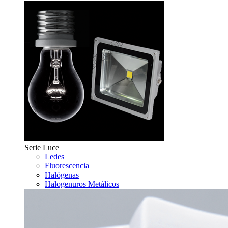
Serie Luce
Ledes
Fluorescencia
Halógenas
Halogenuros Metálicos