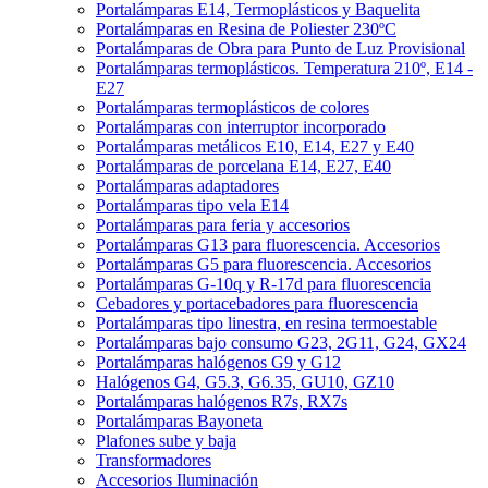
Portalámparas E14, Termoplásticos y Baquelita
Portalámparas en Resina de Poliester 230ºC
Portalámparas de Obra para Punto de Luz Provisional
Portalámparas termoplásticos. Temperatura 210º, E14 -
E27
Portalámparas termoplásticos de colores
Portalámparas con interruptor incorporado
Portalámparas metálicos E10, E14, E27 y E40
Portalámparas de porcelana E14, E27, E40
Portalámparas adaptadores
Portalámparas tipo vela E14
Portalámparas para feria y accesorios
Portalámparas G13 para fluorescencia. Accesorios
Portalámparas G5 para fluorescencia. Accesorios
Portalámparas G-10q y R-17d para fluorescencia
Cebadores y portacebadores para fluorescencia
Portalámparas tipo linestra, en resina termoestable
Portalámparas bajo consumo G23, 2G11, G24, GX24
Portalámparas halógenos G9 y G12
Halógenos G4, G5.3, G6.35, GU10, GZ10
Portalámparas halógenos R7s, RX7s
Portalámparas Bayoneta
Plafones sube y baja
Transformadores
Accesorios Iluminación