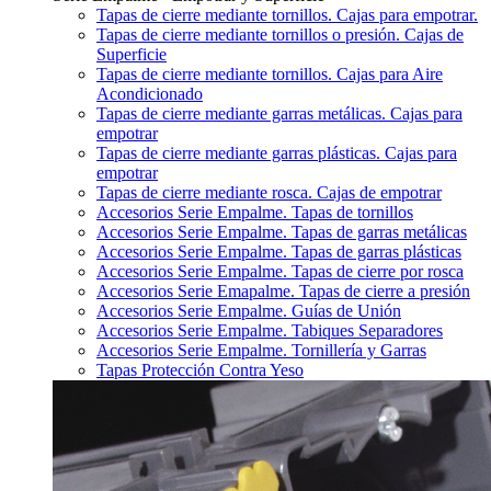
Tapas de cierre mediante tornillos. Cajas para empotrar.
Tapas de cierre mediante tornillos o presión. Cajas de
Superficie
Tapas de cierre mediante tornillos. Cajas para Aire
Acondicionado
Tapas de cierre mediante garras metálicas. Cajas para
empotrar
Tapas de cierre mediante garras plásticas. Cajas para
empotrar
Tapas de cierre mediante rosca. Cajas de empotrar
Accesorios Serie Empalme. Tapas de tornillos
Accesorios Serie Empalme. Tapas de garras metálicas
Accesorios Serie Empalme. Tapas de garras plásticas
Accesorios Serie Empalme. Tapas de cierre por rosca
Accesorios Serie Emapalme. Tapas de cierre a presión
Accesorios Serie Empalme. Guías de Unión
Accesorios Serie Empalme. Tabiques Separadores
Accesorios Serie Empalme. Tornillería y Garras
Tapas Protección Contra Yeso