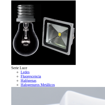
Serie Luce
Ledes
Fluorescencia
Halógenas
Halogenuros Metálicos