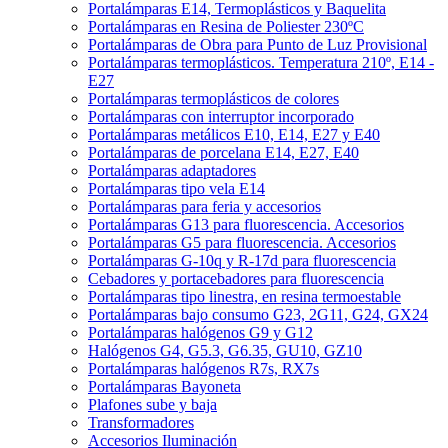
Portalámparas E14, Termoplásticos y Baquelita
Portalámparas en Resina de Poliester 230ºC
Portalámparas de Obra para Punto de Luz Provisional
Portalámparas termoplásticos. Temperatura 210º, E14 -
E27
Portalámparas termoplásticos de colores
Portalámparas con interruptor incorporado
Portalámparas metálicos E10, E14, E27 y E40
Portalámparas de porcelana E14, E27, E40
Portalámparas adaptadores
Portalámparas tipo vela E14
Portalámparas para feria y accesorios
Portalámparas G13 para fluorescencia. Accesorios
Portalámparas G5 para fluorescencia. Accesorios
Portalámparas G-10q y R-17d para fluorescencia
Cebadores y portacebadores para fluorescencia
Portalámparas tipo linestra, en resina termoestable
Portalámparas bajo consumo G23, 2G11, G24, GX24
Portalámparas halógenos G9 y G12
Halógenos G4, G5.3, G6.35, GU10, GZ10
Portalámparas halógenos R7s, RX7s
Portalámparas Bayoneta
Plafones sube y baja
Transformadores
Accesorios Iluminación